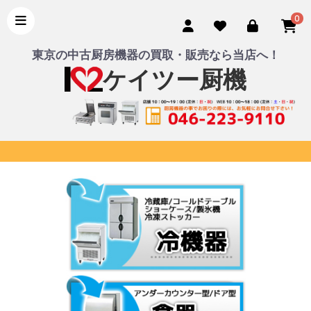
0
東京の中古厨房機器の買取・販売なら当店へ！
ケイツー厨機