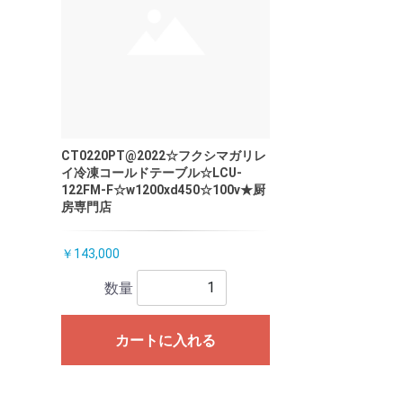
CT0220PT@2022☆フクシマガリレ
イ冷凍コールドテーブル☆LCU-
122FM-F☆w1200xd450☆100v★厨
房専門店
￥143,000
数量
カートに入れる