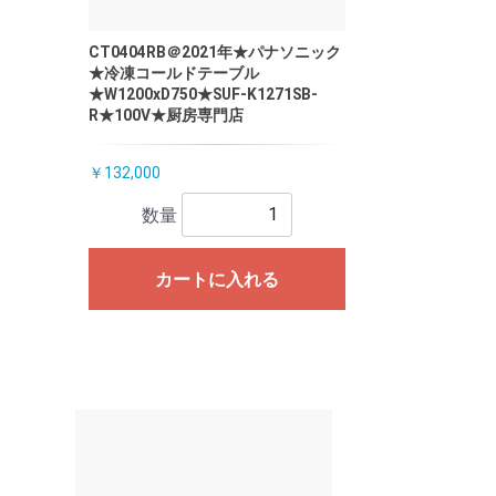
CT0404RB＠2021年★パナソニック
★冷凍コールドテーブル
★W1200xD750★SUF-K1271SB-
R★100V★厨房専門店
￥132,000
数量
カートに入れる