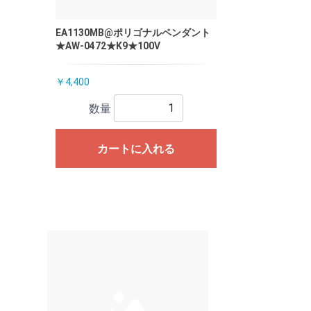
EA1130MB@ポリゴナルペンダント
★AW-0472★K9★100V
￥4,400
数量
カートに入れる