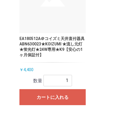
EA180512A＠コイズミ天井直付器具
ABN630023★KOIZUMI ★流し元灯
★蛍光灯★24W専用★K9【安心の1
ヶ月保証付】
￥4,400
数量
カートに入れる