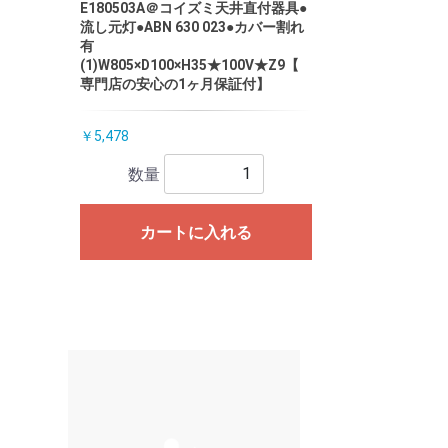
E180503A＠コイズミ天井直付器具●
流し元灯●ABN 630 023●カバー割れ
有
(1)W805×D100×H35★100V★Z9【
専門店の安心の1ヶ月保証付】
￥5,478
数量
カートに入れる