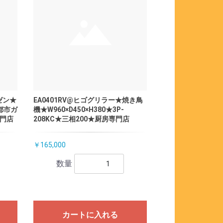
ルゼン★
EA0401RV@ヒゴグリラー★焼き鳥
★都市ガ
機★W960×D450×H380★3P-
専門店
208KC★三相200★厨房専門店
￥165,000
数量
カートに入れる