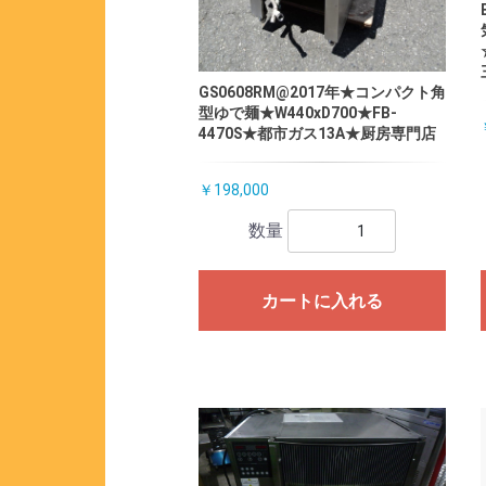
GS0608RM@2017年★コンパクト角
型ゆで麺★W440xD700★FB-
4470S★都市ガス13A★厨房専門店
￥198,000
数量
カートに入れる