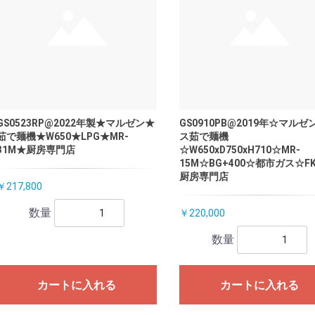
GS0523RP@2022年製★マルゼン★
GS0910PB@2019年☆マルゼ
茹で麺機★W650★LPG★MR-
ス茹で麺機
31M★厨房専門店
☆W650xD750xH710☆MR-
15M☆BG+400☆都市ガス☆F
厨房専門店
￥217,800
数量
￥220,000
数量
カートに入れる
カートに入れる