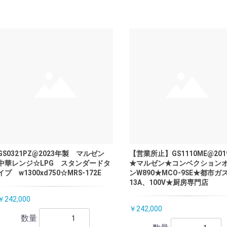
GS0321PZ@2023年製 マルゼン
【営業所止】GS1110ME@20
中華レンジ☆LPG スタンダードタ
★マルゼン★コンベクション
イプ w1300xd750☆MRS-172E
ンW890★MCO-9SE★都市ガ
13A、100V★厨房専門店
￥242,000
￥242,000
数量