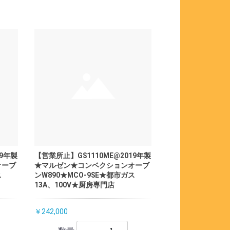
19年製
【営業所止】GS1110ME@2019年製
オーブ
★マルゼン★コンベクションオーブ
ス
ンW890★MCO-9SE★都市ガス
13A、100V★厨房専門店
￥242,000