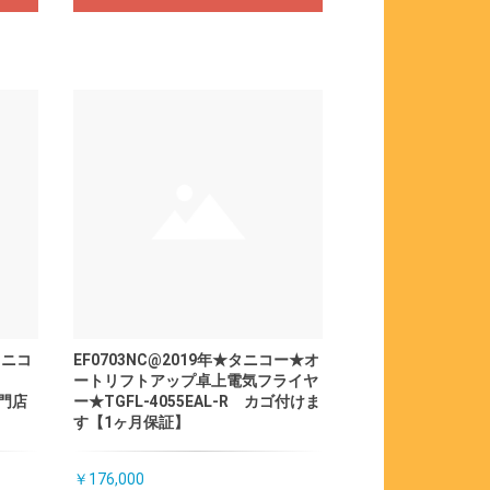
タニコ
EF0703NC@2019年★タニコー★オ
ートリフトアップ卓上電気フライヤ
専門店
ー★TGFL-4055EAL-R カゴ付けま
す【1ヶ月保証】
￥176,000