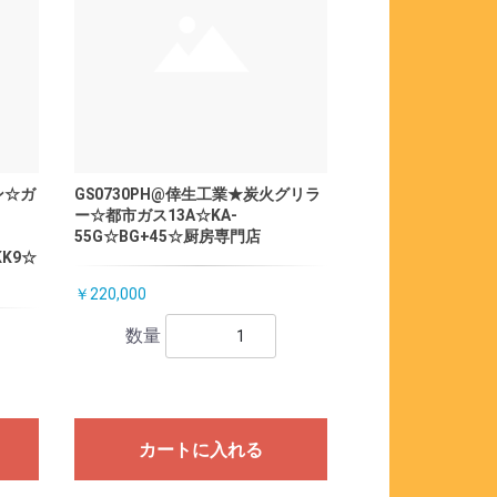
ン☆ガ
GS0730PH@倖生工業★炭火グリラ
ー☆都市ガス13A☆KA-
55G☆BG+45☆厨房専門店
KK9☆
￥220,000
数量
カートに入れる