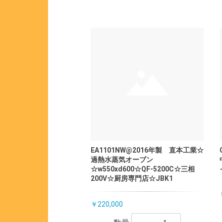
EA1101NW@2016年製 直本工業☆
過熱水蒸気オーブン
☆w550xd600☆QF-5200C☆三相
200V☆厨房専門店☆JBK1
￥220,000