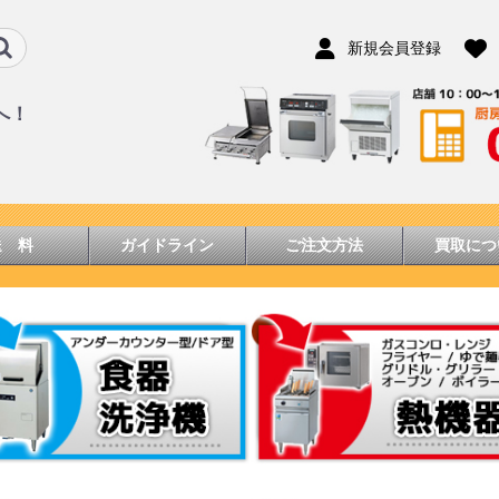
新規会員登録
へ！
送 料
ガイドライン
ご注文方法
買取につ