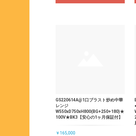
GS220614A@1口ブラスト炒め中華
レンジ
W550xD750xH800(BG+250+180)★
100V★BK3【安心の1ヶ月保証付】
￥165,000