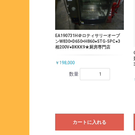
EA190731H＠ロティサリーオーブ
ンW830×D650×H860●STG-5PC●3
相200V●BKKK9★厨房専門店
￥198,000
数量
カートに入れる