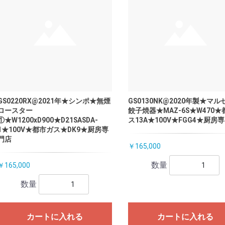
GS0220RX@2021年★シンポ★無煙
GS0130NK@2020年製★マ
ロースター
餃子焼器★MAZ-6S★W470
①★W1200xD900★D21SASDA-
ス13A★100V★FGG4★厨房
1★100V★都市ガス★DK9★厨房専
門店
￥165,000
数量
￥165,000
数量
カートに入れる
カートに入れる