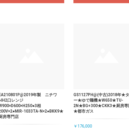
EA210801P@2019年製 ニチワ
GS1127PH@(中古)2018年★
●IH2口レンジ
ー★ゆで麺機★W650★TU-
W900×D600×H250●3相
2N★BG+300★CKK3★厨房
200V×2●MIR-1033TA-N×2●BKK9★
★都市ガス
厨房専門店
￥176,000