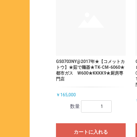
GS0703NY@2017年★【コメットカ
トウ】★茹で麺器★TK-CM-6060★
都市ガス W600★KKKK9★厨房専
門店
￥165,000
数量
カートに入れる