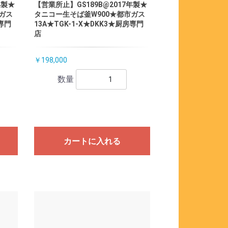
年製★
【営業所止】GS189B@2017年製★
ガス
タニコー生そば釜W900★都市ガス
房専門
13A★TGK-1-X★DKK3★厨房専門
店
￥198,000
数量
カートに入れる