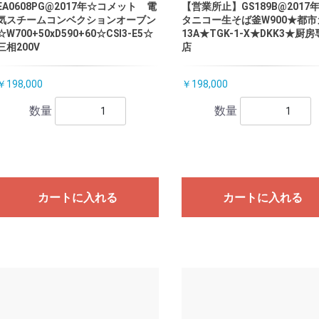
EA0608PG@2017年☆コメット 電
【営業所止】GS189B@2017
気スチームコンベクションオーブン
タニコー生そば釜W900★都市
☆W700+50xD590+60☆CSI3-E5☆
13A★TGK-1-X★DKK3★厨
三相200V
店
￥198,000
￥198,000
数量
数量
カートに入れる
カートに入れる