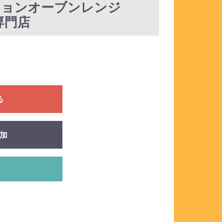
クションオーブンレンジ
房専門店
る
加