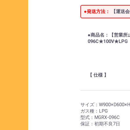
●発送方法：
【運送会
●商品名：【営業所止め
096C★100V★LP
【 仕様 】
サイズ：W900×D600×H
ガス種：LPG
型式：MGRX-096C
保証：初期不良7日