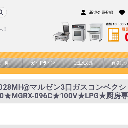
新規会員登録
へ！
送 料
ガイドライン
ご注文方法
買取につ
1028MH@マルゼン3口ガスコンベク
00★MGRX-096C★100V★LPG★厨房