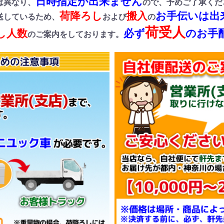
日時指定が出来ません
は異なり、
ので、予めご了承くだ
荷降ろし
搬入
お手伝いは出
送しているため、
および
の
荷受人
し人数
必ず
のお手
のご案内をしております。