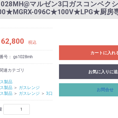
1028MH@マルゼン3口ガスコンベ
00★MGRX-096C★100V★LPG★厨
62,800
税込
カートに入れ
番号：
gs1028mh
関連カテゴリ
お気に入りに追
ガス製品
ガス製品
＞
ガスレンジ
お問合せ
ガス製品
＞
ガスレンジ
＞
3口
量