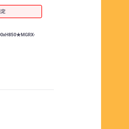
限定
H850★MGRX-