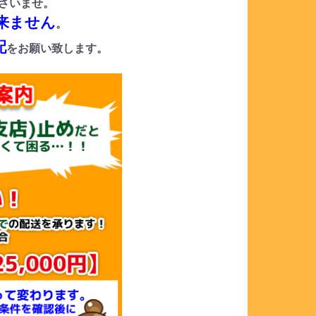
さいませ。
来ません
。
配
をお願い致します。