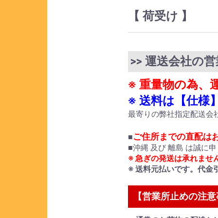
【 荷受け 】
>> 運送会社の
※ 重量物の為
※ 送料は【仕
最寄りの弊社指定配送会
ご住所までの直配は
■
■沖縄 及び 離島 は誠
※ 急ぎの発送は承れませ
※ 送料元払いです。代金
【営業所止めの注意