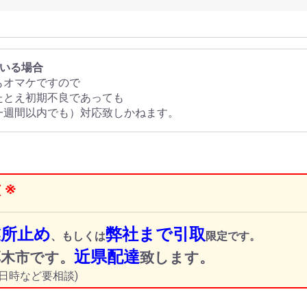
ている場合
もオマケですので
たとえ初期不良であっても
一週間以内でも）対応致しかねます。
 ※
業所止め
弊社まで引取
、もしくは
限定です。
近県配達
厚木市です。
致します。
日時など要相談)