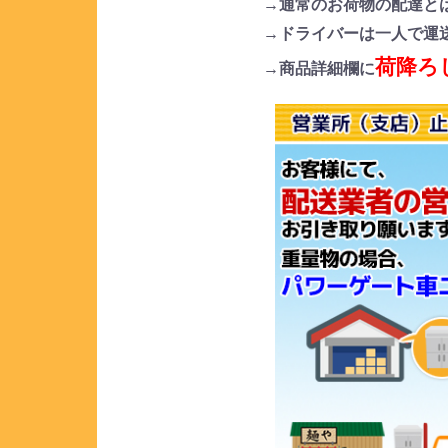
→通常のお荷物の配達と
→ドライバーは一人で運
荷降ろ
→商品詳細欄に