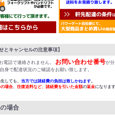
せとキャンセルの注意事項】
お問い合わせ番号
お電話で連絡されません。
が分
ご自身で配達状況のご確認をお願い致します。
発生しても、
当方では諸経費の負担は致しかねます
。
ルの場合
、
往復送料など、諸経費を引いた金額
の
返金
になりま
取の場合