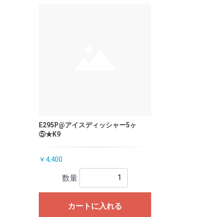
E295P@アイスディッシャー5ヶ
⑤★K9
￥4,400
数量
カートに入れる