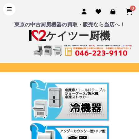
0
東京の中古厨房機器の買取・販売なら当店へ！
ケイツー厨機