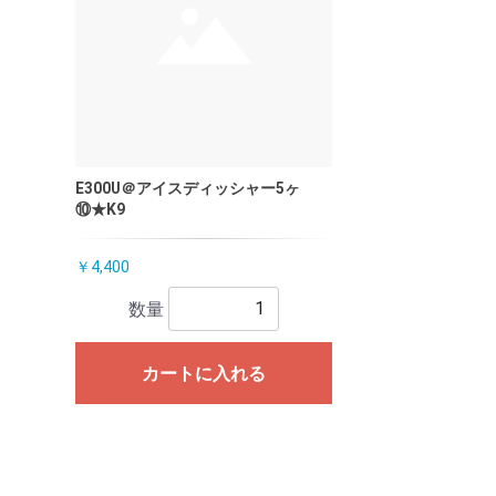
E300U＠アイスディッシャー5ヶ
⑩★K9
￥4,400
数量
カートに入れる