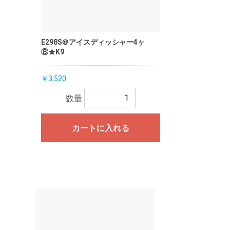
E298S＠アイスディッシャー4ヶ
⑧★K9
￥3,520
数量
カートに入れる