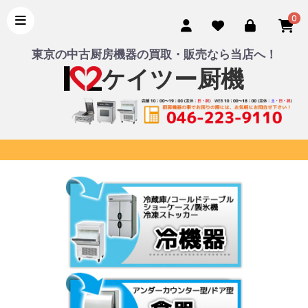
0
東京の中古厨房機器の買取・販売なら当店へ！
ケイツー厨機