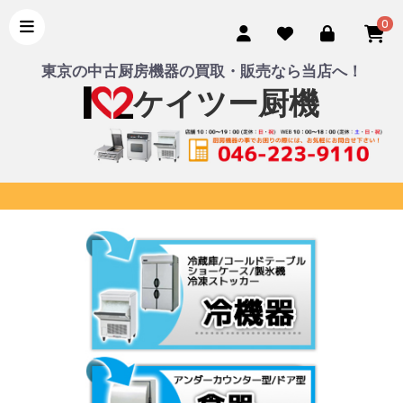
0
東京の中古厨房機器の買取・販売なら当店へ！
ケイツー厨機