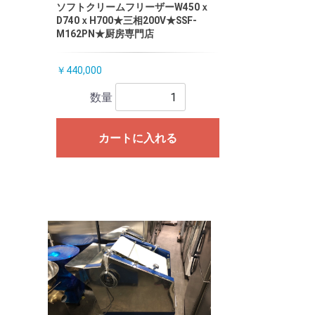
ソフトクリームフリーザーW450ｘ
D740ｘH700★三相200V★SSF-
M162PN★厨房専門店
￥440,000
数量
カートに入れる