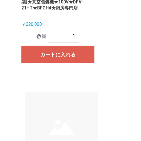
製)★真空包装機★100V★DPV-
21HT★BFGH4★厨房専門店
￥220,000
数量
カートに入れる