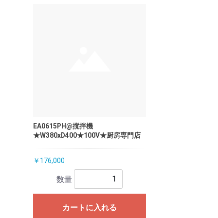
EA0615PH@撹拌機
★W380xD400★100V★厨房専門店
￥176,000
数量
カートに入れる