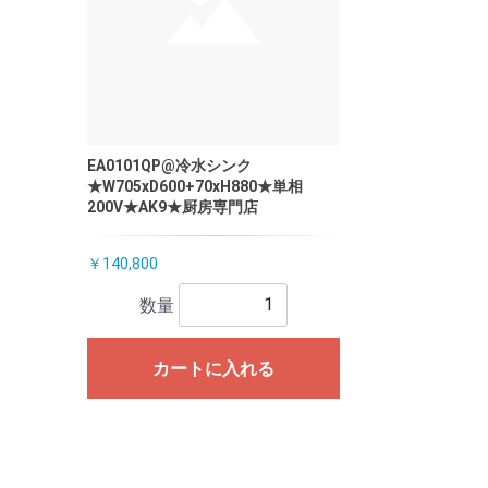
EA0101QP@冷水シンク
★W705xD600+70xH880★単相
200V★AK9★厨房専門店
￥140,800
数量
カートに入れる