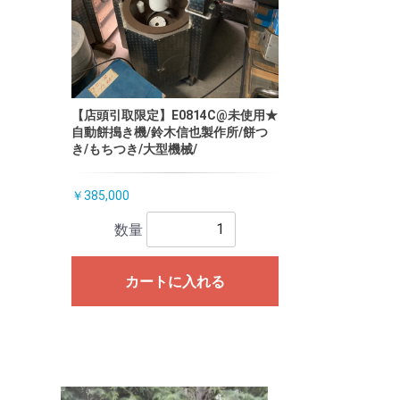
【店頭引取限定】E0814C@未使用★
自動餅搗き機/鈴木信也製作所/餅つ
き/もちつき/大型機械/
￥385,000
数量
カートに入れる