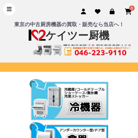
0
東京の中古厨房機器の買取・販売なら当店へ！
ケイツー厨機