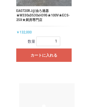
EA0720RJ@油ろ過器
★W330xD530xH395★100V★ECS-
25X★厨房専門店
￥132,000
数量
カートに入れる