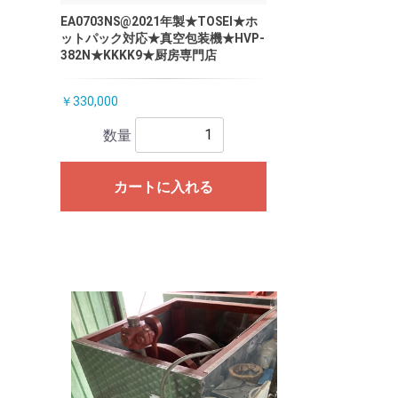
EA0703NS@2021年製★TOSEI★ホ
ットパック対応★真空包装機★HVP-
382N★KKKK9★厨房専門店
￥330,000
数量
カートに入れる