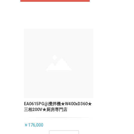
EA0615PG@攪拌機★W400xD360★
三相200V★厨房専門店
￥176,000