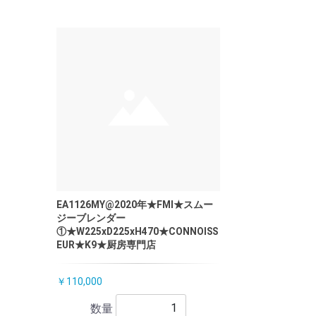
EA1126MY@2020年★FMI★スムー
ジーブレンダー
①★W225xD225xH470★CONNOISS
EUR★K9★厨房専門店
￥110,000
数量