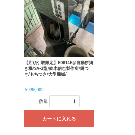
【店頭引取限定】E0814E@自動餅搗
き機/SA-3型/鈴木信也製作所/餅つ
き/もちつき/大型機械/
￥385,000
数量
カートに入れる