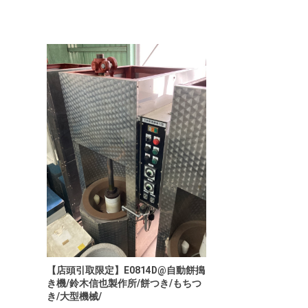
【店頭引取限定】E0814D@自動餅搗
き機/鈴木信也製作所/餅つき/もちつ
き/大型機械/