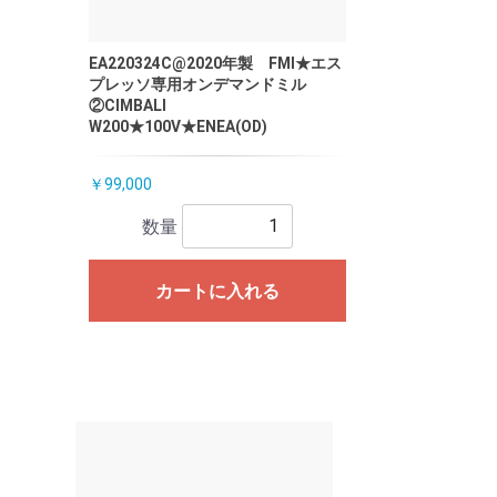
EA220324C@2020年製 FMI★エス
プレッソ専用オンデマンドミル
②CIMBALI
W200★100V★ENEA(OD)
￥99,000
数量
カートに入れる