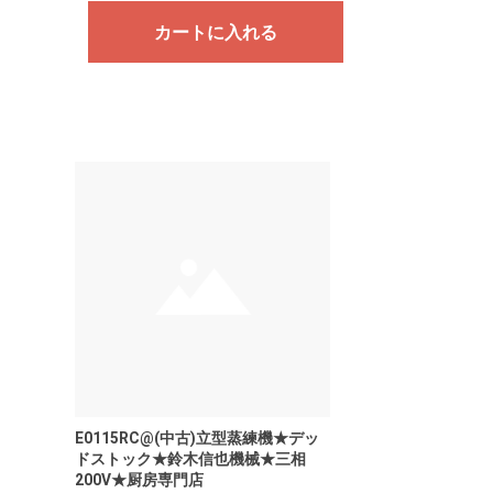
カートに入れる
E0115RC@(中古)立型蒸練機★デッ
ドストック★鈴木信也機械★三相
200V★厨房専門店